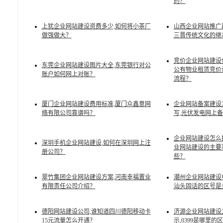
的？
上犹企业网站建设资费多少,如何将小茶厂
山西企业网站推广
做强做大？
三晋传统文化的继
竞价企业网站建设
东莞企业网站建设图片大全,东莞银行对公
公有物业租赁竞价
账户如何网上对账？
流程？
厦门企业网站建设费用标准,厦门众鑫意网
企业网站备案建设
络有限公司靠谱吗？
写,光伏发电网上
企业网站建设怎么
深圳手机企业网站建设,如何在深圳网上注
业网站建设的主要
册公司？
些？
翠竹集团企业网站建设方案,河南幸福置业
潮州企业网站建设
有限责任公司介绍？
汕头固话的区号是
德阳网站建设公司,谁知道四川德阳移动卡
济源企业网站建设
15元流量怎么开通？
示,0399是哪里的