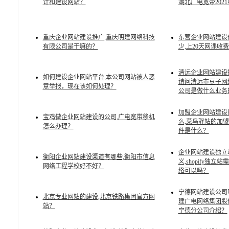
计和建设网站？
湖北广电宽带202
重庆企业网站建设推广,重庆明建网络科技
东营企业网站建设
有限公司是干嘛的？
少,上20天网课收
清远企业网站建设
如何建设企业网站平台,本公司网站被人恶
请问清远市豆子网
意举报，现在该如何处理？
公司是做什么业务
加盟企业网站建设
宝鸡做企业网站建设的公司,广电宽带移机
么,菜鸟驿站的加
怎么办理？
件是什么？
企业网站建设独立
衡阳企业网站建设渠道有哪些,衡阳市信息
义,shopify独立
网络工程学校好不好？
络可以吗？
宁德网站建设公司
北京专业网站的建设,北京铁路集团官方网
建广电网络集团股
站？
宁德分公司介绍？