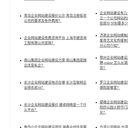
企业网站建设有几
青岛企业网站建设报价公示,青岛注册投资
立一个公司网站的
公司的要求及条件费用？
些部分,分别要多
济南企业网站模板
企业网站建设免费咨询平台,上海华建咨询
爱奇艺文化传媒有
工程有限公司官网？
分公司介绍？
鄂州企业网站建设
南山集团企业网站建设方案,南山集团是国
聘,realme 怎么
企还是私企？
货？
长沙企业网站建设地点在哪,长沙互联网企
罗江企业网站建设
业排名前10？
德阳是哪里？
楚雄企业网站建设
长沙企业网站建设报价,建卓网络是一个什
阳历公园火把节门
么平台？
买？
焦作小企业网站建设项目,瑞鑫众创信息服
台湾公司网站,台