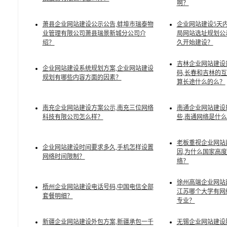
啊？
萧县企业网站建设公示公告,蚌埠市瑞泰物
企业网站建设5天内
业管理有限公司萧县瑞景新城分公司介
局网站选址规划公
绍？
久开始建设？
吉林企业网站建设
企业网站建设系统规划方案,企业网站建设
码,长春和吉林的
规划有哪些内容方面的因素？
算长途什么的么？
南充企业网站建设方案公示,南充三位网络
南通企业网站建设
科技有限公司怎么样？
些,南通网络是什
老板重视企业网站
企业网站建设时间要求多久,手机怎样设置
因,为什么国家高
网络时间限制？
络？
徐州高端企业网站
梧州企业网站建设电话号码,中国电信全部
江苏哪个大学有网
套餐明细？
专业？
新疆企业网站建设外包方案,新疆承包一千
无锡企业网站建设