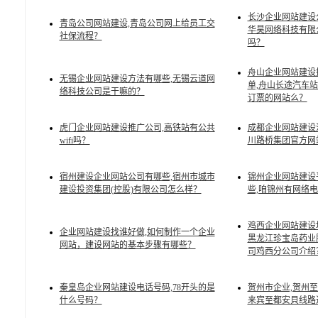
长沙企业网站建设
青岛公司网站建设,青岛公司网上给员工交
华昊网络科技有限
社保流程？
吗？
舟山企业网站建设
无锡企业网站建设方法有哪些,无锡云道网
单,舟山长途汽车
络科技公司是干嘛的？
订票的网站么？
虎门企业网站建设推广公司,高铁站有公共
成都企业网站建设
wifi吗？
川路桥集团官方网
宿州建设企业网站公司有哪些,宿州市城市
锦州企业网站建设
建设投资集团(控股)有限公司怎么样？
些,咱锦州有网络
鸡西企业网站建设
企业网站建设找谁好做,如何制作一个企业
黑龙江珍宝岛药业
网站，建设网站的基本步骤有哪些？
司鸡西分公司介绍
秦皇岛企业网站建设电话号码,78开头的是
贺州市企业,贺州
什么号码？
来宾至都安貝线路