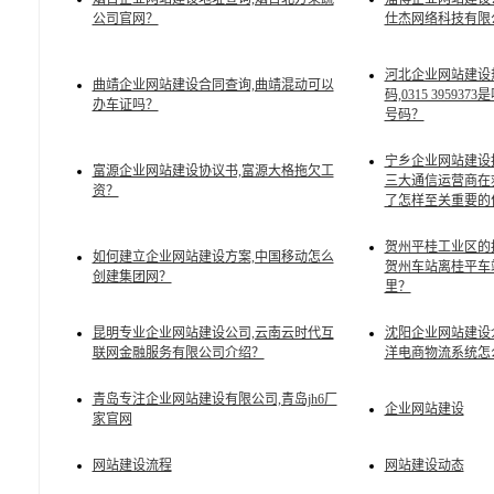
公司官网？
仕杰网络科技有限
河北企业网站建设
曲靖企业网站建设合同查询,曲靖混动可以
码,0315 39593
办车证吗？
号码？
宁乡企业网站建设
富源企业网站建设协议书,富源大格拖欠工
三大通信运营商在
资？
了怎样至关重要的
贺州平桂工业区的
如何建立企业网站建设方案,中国移动怎么
贺州车站离桂平车
创建集团网？
里？
昆明专业企业网站建设公司,云南云时代互
沈阳企业网站建设介
联网金融服务有限公司介绍？
洋电商物流系统怎
青岛专注企业网站建设有限公司,青岛jh6厂
企业网站建设
家官网
网站建设流程
网站建设动态