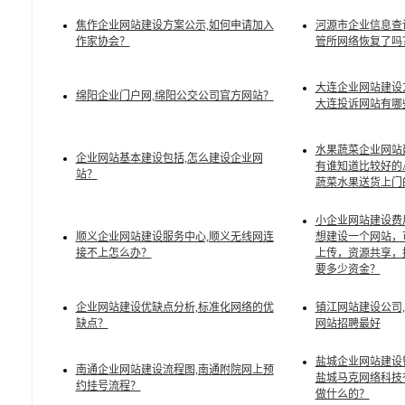
焦作企业网站建设方案公示,如何申请加入
河源市企业信息查
作家协会？
管所网络恢复了吗
大连企业网站建设
绵阳企业门户网,绵阳公交公司官方网站？
大连投诉网站有哪
水果蔬菜企业网站
企业网站基本建设包括,怎么建设企业网
有谁知道比较好的
站？
蔬菜水果送货上门
小企业网站建设费
顺义企业网站建设服务中心,顺义无线网连
想建设一个网站，
接不上怎么办？
上传，资源共享，
要多少资金？
企业网站建设优缺点分析,标准化网络的优
镇江网站建设公司
缺点？
网站招聘最好
盐城企业网站建设
南通企业网站建设流程图,南通附院网上预
盐城马克网络科技
约挂号流程？
做什么的？