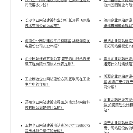
汉口企业网站建设费用标准,在武汉注册公
沧州孟村企业网站
司需要多少钱？
沧州固圆管业有限
长沙企业网站建设行业分析,长沙程飞网络
端州企业网站建设
技术有限公司怎么样？
肇都市圈最新规划
海南企业网站建设平台有哪些,华能海南发
米拓企业网站建设
电股份公司2022年报？
米拓网站侵权怎么
企业网站建设方案范文,咸宁通山县永兴建
青县企业网站建设
筑工程有限公司法人代表是谁？
运河什么时候修建
湘潭企业网站建设
工业制造企业网站建设方案,互联网在工业
些,湘潭广电传媒
生产中的作用？
司介绍？
企业网站建设方案
郑州企业网站建设流程图,河南您好网络科
做,如何策划设计
技有限公司是做什么的？
站？
南宁企业网站建设
玉林企业网站建设电话查询,077与2660575
南宁网站建设的流
是玉林那个单位的号码？