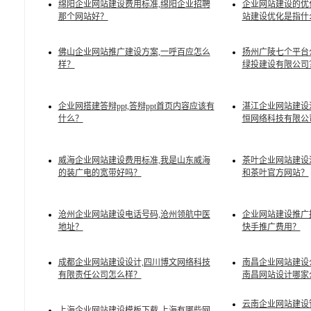
绵阳企业网站建设费用标准,绵阳企业招聘
企业网站建设的优
那个网站好？
站建设优化是指什
佛山企业网站推广建设方案,一呼百应怎么
扬州广陵七个平台
样？
绿投建设有限公司
企业网搭建答辩ppt,答辩ppt首页内容应该有
湛江企业网站建设
什么？
恒网络科技有限公
威海企业网站建设费用标准,我是山东威海
茶叶企业网站建设
的装广电的宽带好吗？
和茶叶官方网站？
沧州企业网站建设电话号码,沧州领航中医
企业网站建设推广
地址？
快手推广费用？
成都企业网站建设设计,四川博文网络科技
南昌企业网站建设
有限责任公司怎么样？
南昌网站设计哪家
云南企业网站建设
上海企业网站建设模板下载,上海有哪些网