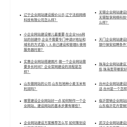
无锡企业网站建设
辽宁企业网站建设报价公示,辽宁法拍网络
无锡智享网络科技
科技有限公司怎么样？
么样？
小企业网站建设哪儿最重要,在企业Web网
站的创建中,企业不需要专门申请IP地址和
天门企业网站建设
域名的方式是( ). A.自己建设和管理B.使用
银行保安招聘条件
服务器托管？
实惠企业网站搭建图片,做一个企业网站需
珠海企业网站建设
要多长时间？企业官网建设的流程是怎
些,珠海宽带哪家
样？
山东做网站的公司,山东包地种小麦玉米有
台州企业网站建设
利润吗？
话,台州是一个怎
哪里建设企业网站好一点,如何制作一个企
临沂营销企业网站
业网站，建设网站的基本步骤有哪些？
山东临沂花卉营销
企业网站建设方案推荐怎么写,如何策划设
武汉企业网站建设