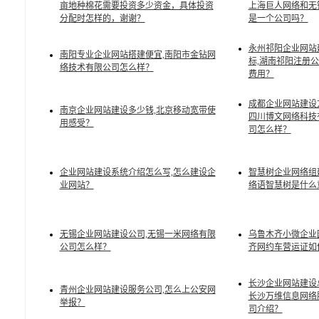
亩地种棉花需要投资多少资金，具体投资
上海巨人网络和无
分配时怎样的，谢谢？
是一个公司吗？
永州祁阳企业网站
南阳专业企业网站搭建便宜,南阳市金钻网
标,湖南祁阳注册
络技术有限公司怎么样？
费用？
成都企业网站建设
南京企业网站建设多少钱,北京移动宽带使
四川博文网络科技
用感受？
司怎么样？
企业网站建设系统介绍怎么写,怎么建设企
智慧树企业网络组
业网站？
络语智慧树是什么
无锡企业网站建设公司,无锡一米网络有限
乌鲁木齐小微企业
公司怎么样？
齐网约车营运证如
长沙企业网站建设
青州企业网站建设服务公司,怎么上公安网
长沙万维信息网络
举报？
司介绍？