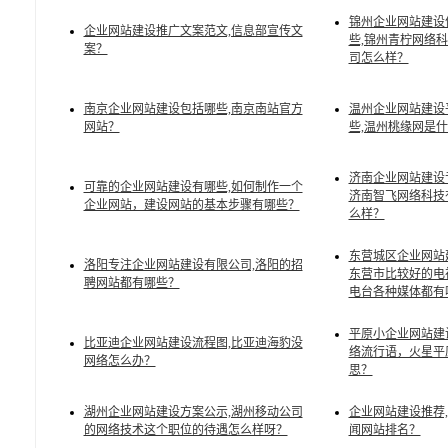
锦州企业网站建设
企业网站建设推广文案范文,信息部宣传文
些,锦州青柠网络
案？
司怎么样？
南京企业网站建设包括哪些,南京南站官方
温州企业网站建设
网站？
些,温州桃缘网是
济南企业网站建设
可靠的企业网站建设有哪些,如何制作一个
济南智飞网络科技
企业网站，建设网站的基本步骤有哪些？
么样？
东营城区企业网站
洛阳专注企业网站建设有限公司,洛阳的招
东营市比较好的电
聘网站都有哪些？
电台各种媒体都有
平原小企业网站建
比亚迪企业网站建设流程图,比亚迪海豹没
络流行语，火星平
网络怎么办？
思？
湖州企业网站建设方案公示,湖州移动公司
企业网站建设推荐
的网络技术这个职位的待遇怎么样呀？
闻网站排名？