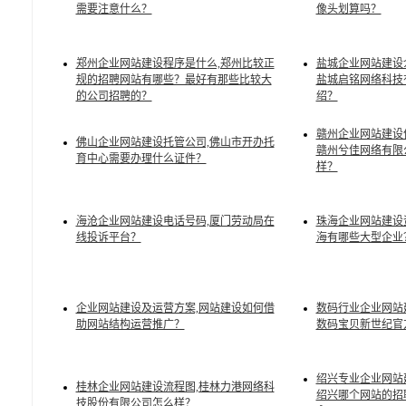
需要注意什么？
像头划算吗？
郑州企业网站建设程序是什么,郑州比较正
盐城企业网站建设
规的招聘网站有哪些？最好有那些比较大
盐城启铭网络科技
的公司招聘的？
绍？
赣州企业网站建设
佛山企业网站建设托管公司,佛山市开办托
赣州兮佳网络有限
育中心需要办理什么证件？
样？
海沧企业网站建设电话号码,厦门劳动局在
珠海企业网站建设
线投诉平台？
海有哪些大型企业
企业网站建设及运营方案,网站建设如何借
数码行业企业网站
助网站结构运营推广？
数码宝贝新世纪官
绍兴专业企业网站
桂林企业网站建设流程图,桂林力港网络科
绍兴哪个网站的招
技股份有限公司怎么样？