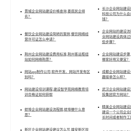
长沙企业网站建设
晋城企业网站建设价格查询,娄底民企排
科技公司为什么会
名？
钱？
企业网站的建设流
餐饮企业网站建设简陋的案例,餐饮网络经
业网站建设具体过
营许可证怎么申请？
些步骤？
荆州企业网站建设费用标准,荆州客运枢纽
企业网站建设步骤
站如何网络购票？
哪家好用又便宜？
网站app制作公司,软件开发、网站开发有区
成都企业网站建设
别吗？
趣接单怎么样？
网站建设培训课程,建设智学苑网络教育培
武汉企业网站建设
训合格证如何获取
投集团官方网站？
精美企业网站建设
蚌埠企业网站建设流程图,蚌埠梗什么意
建设一个公司企业
思？
长时间或者制作工
新区企业网站建设建议怎么写,雄安新区现