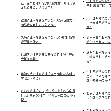
企业网站建设的利
在有在搞基建吗?我想去做建材，知道的朋
些,网络世界的利
友给点建议，这边谢了？
广州企业网站建设
钦州企业网站建设方案公示,钦州巨峰文化
广州最好网站建设
网络传媒有限公司怎么样？
家？
义乌企业网站建设报价公示,义乌购网站拿
济南免费企业网站建
货要注意什么？
站在济南有公司吗
珠海企业网站建设步骤
信州区企业网站建设开发公司,上饶在建的
年珠海营业执照网
大桥有哪些？
程？
企业网站建设公司
信阳免费企业网站建设项目,信阳林志科技
建立一个公司网站
有限公司介绍？
哪些部分,分别要
普洱网站建设公司,普洱茶未来发展方向是
北京小企业网站建
什么？随着5G推广，茶叶实体店该如何转
京有哪些动画公司
型？
企业网站建设示范