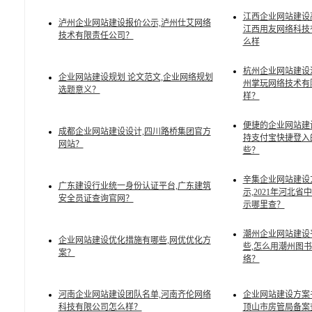
江西企业网站建设
泸州企业网站建设报价公示,泸州仕艾网络
江西用友网络科技
技术有限责任公司？
么样
杭州企业网站建设
企业网站建设规划 论文范文,企业网络规划
州掌玩网络技术有
选题意义？
样？
便捷的企业网站建
成都企业网站建设设计,四川路桥集团官方
持支付宝快捷登入
网站？
些？
辛集企业网站建设
广东建设行业统一身份认证平台,广东建筑
示,2021年河北省
安全员证查询官网？
示哪里查？
潮州企业网站建设
企业网站建设优化措施有哪些,网优优化方
些,怎么用潮州图
案？
络？
河南企业网站建设团队名单,河南齐伦网络
企业网站建设方案书
科技有限公司怎么样？
顶山市房管局备案