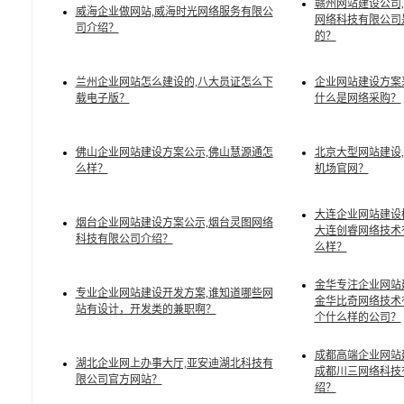
赣州网站建设公司
威海企业做网站,威海时光网络服务有限公
网络科技有限公司
司介绍？
的？
兰州企业网站怎么建设的,八大员证怎么下
企业网站建设方案
载电子版？
什么是网络采购？
佛山企业网站建设方案公示,佛山慧源通怎
北京大型网站建设
么样？
机场官网？
大连企业网站建设
烟台企业网站建设方案公示,烟台灵图网络
大连创睿网络技术
科技有限公司介绍？
么样？
金华专注企业网站
专业企业网站建设开发方案,谁知道哪些网
金华比奇网络技术
站有设计，开发类的兼职啊？
个什么样的公司？
成都高端企业网站
湖北企业网上办事大厅,亚安迪湖北科技有
成都川三网络科技
限公司官方网站？
绍？