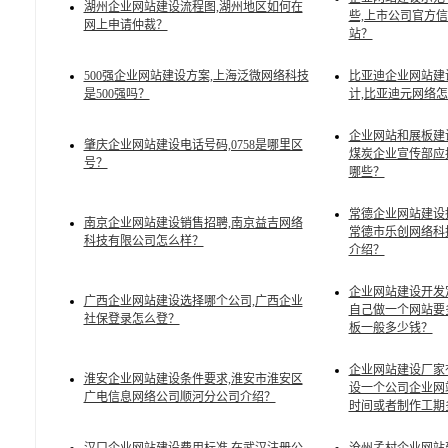
湖州企业网站建设流程图,湖州地区如何在
些,上市公司官方
网上申请仲裁？
站？
500强企业网站建设方案,上海泛微网络科技
比亚迪企业网站建
是500强吗？
计,比亚迪元网络
企业网站和展板建
肇庆企业网站建设电话号码,0758是哪里区
煤炭企业宣传部应
号？
哪些？
常德企业网站建设
南京企业网站建设销售招聘,南京益吉网络
常德市乐创网络科
科技有限公司怎么样？
介绍？
企业网站建设开发
广西企业网站建设选择哪个公司,广西企业
自己做一个网站要
社保登录怎么登？
板一般多少钱？
企业网站建设厂家
淮安企业网站建设条件要求,淮安市淮安区
设一个公司企业网
广电信息网络公司顺河分公司介绍？
时间或者制作工期