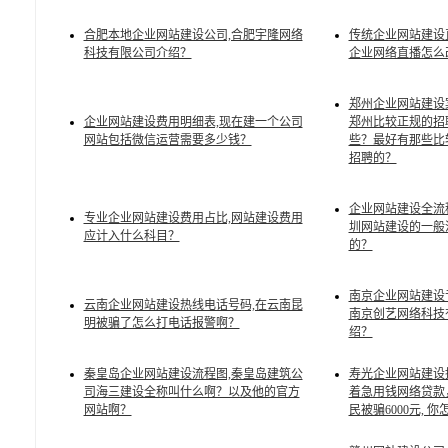
合肥本地企业网站建设公司,合肥宇隆网络
传统企业网站建设
科技有限公司介绍？
企业网络直播怎么
郑州企业网站建设
企业网站建设费用明细表,现在建一个公司
郑州比较正规的招
网站包括微信运营需要多少钱？
些？最好有那些比
招聘的？
企业网站建设全流
专业企业网站建设费用占比,网站建设费用
圳网站建设的一般
应计入什么科目？
的？
南京企业网站建设
云南企业网站建设热线电话号码,在云南昆
南京创艺网络科技
明被骗了怎么打电话报警啊？
绍？
秦皇岛企业网站建设流程图,秦皇岛建筑公
寿光企业网站建设
司海三建设全称叫什么啊？以及他的官方
着急用钱网络贷款
网站啊？
民被骗6000元, 