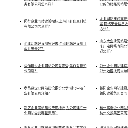
务有限公司怎么样？
业的的财经网站是
企业网站建设需要
闵行企业网站建设招标,上海讯有信息科技
些,网络安全信息
有限公司怎么样？
方法？
山东大企业网站建
企业网站建设哪家好做,企业网站建设用什
东广电网络有限公
么系统最好？
遇怎样？
焦作建设企业网站公司有哪些,焦作有豫资
郑州企业网站建设
公司没？
郑州地区找周末兼
孝昌县企业网站建设报价公示,湖北中达车
德阳企业网站建设
业有限公司介绍？
德阳建投集团官网
新区企业网站建设费用标准,为公司建立一
杭州高端企业网站
个网站需要哪些费用？
杭州交投集团官网
烟台企业网站建设地址查询,烟台北方果蔬
淄博企业网站建设